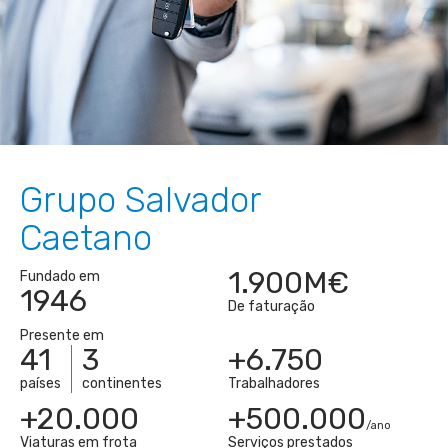
Grupo Salvador
Caetano
1.900M€
Fundado em
1946
De faturação
Presente em
41
3
+6.750
países
continentes
Trabalhadores
+20.000
+500.000
/ano
Viaturas em frota
Serviços prestados