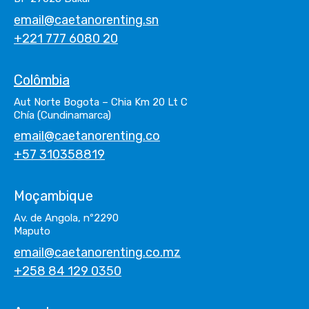
email@caetanorenting.sn
+221 777 6080 20
Colômbia
Aut Norte Bogota – Chia Km 20 Lt C
Chía (Cundinamarca)
email@caetanorenting.co
+57 310358819
Moçambique
Av. de Angola, nº2290
Maputo
email@caetanorenting.co.mz
+258 84 129 0350